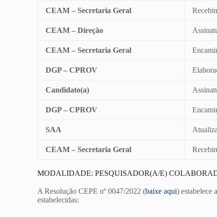
CEAM – Secretaria Geral
Recebim
CEAM – Direção
Assinat
CEAM – Secretaria Geral
Encami
DGP – CPROV
Elabora
Candidato(a)
Assinat
DGP – CPROV
Encamin
SAA
Atualiz
CEAM – Secretaria Geral
Recebim
MODALIDADE: PESQUISADOR(A/E) COLABORAD
A Resolução CEPE nº 0047/2022 (
baixe aqui
) estabelece 
estabelecidas: