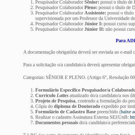
Pesquisador Colaborador
Sênior:
possui o título de
Pesquisador Colaborador
Pleno:
possui o título de 
Pesquisador Colaborador
Assistente:
possui o títul
supervisionada por um Professor da Universidade de 
Pesquisador Colaborador
Júnior I:
possui curso sup
Pesquisador Colaborador
Júnior II:
não possui curs
Para A
A documentação obrigatória deverá ser enviada ao e-ma
Para a solicitação o/a candidato/a deverá apresentar obrig
Categorias: SÊNIOR E PLENO. (Artigo 6°, Resolução 00
Formulário Específico Pesquisador/a Colaborad
Currículo
Lattes
atualizado do/a candidato/a nos últ
Projeto de Pesquisa
, contendo a formulação do prob
Cópia do
diploma de Doutorado
expedido por insti
Formulário de Cadastro Base
preenchido (
baixe a
Realizar o cadastro Assinatura Externa SEI/UnB:
ht
Documentos pessoais
do/a candidato/a preferencia