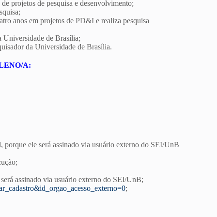
 de projetos de pesquisa e desenvolvimento;
squisa;
atro anos em projetos de PD&I e realiza pesquisa
 Universidade de Brasília;
uisador da Universidade de Brasília.
LENO/A:
 porque ele será assinado via usuário externo do SEI/UnB
cução;
será assinado via usuário externo do SEI/UnB;
visar_cadastro&id_orgao_acesso_externo=0
;