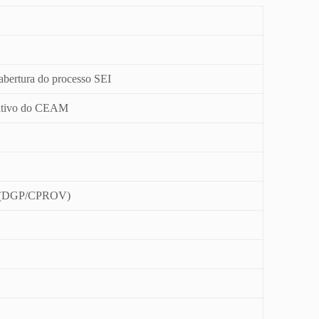
bertura do processo SEI
erativo do CEAM
to (DGP/CPROV)