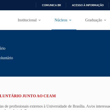
COMUNICA BR
ACESSO À INFORMAÇÃO
I
R
Institucional
Núcleos
Graduação
P
A
R
A
O
C
O
ário
N
T
luntário
E
Ú
D
O
OLUNTÁRIO JUNTO AO CEAM
s de profissionais externos à Universidade de Brasília. As/os interes