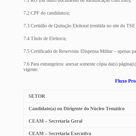
7.1 RG (ou outro documento de identificação com foto);
7.2 CPF do candidato/a;
7.3 Certidão de Quitação Eleitoral (emitida no site do TS
7.4 Título de Eleitor/a;
7.5 Certificado de Reservista /Dispensa Militar – apenas p
7.6 Para estrangeiros: anexar somente cópia da(s) página
vigente.
Fluxo Proc
SETOR
Candidato(a) ou Dirigente do Núcleo Temático
CEAM – Secretaria Geral
CEAM – Secretaria Executiva