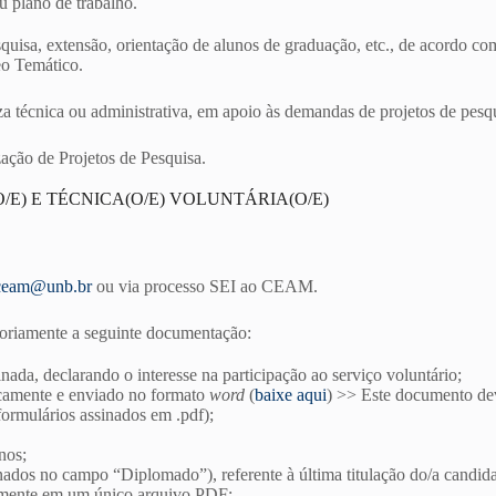
u plano de trabalho.
quisa, extensão, orientação de alunos de graduação, etc., de acordo com a
eo Temático.
 técnica ou administrativa, em apoio às demandas de projetos de pesq
ação de Projetos de Pesquisa.
E) E TÉCNICA(O/E) VOLUNTÁRIA(O/E)
ceam@unb.br
ou via processo SEI ao CEAM.
atoriamente a seguinte documentação:
inada, declarando o interesse na participação ao serviço voluntário;
camente e enviado no formato
word
(
baixe aqui
) >> Este documento dev
ormulários assinados em .pdf);
nos;
inados no campo “Diplomado”), referente à última titulação do/a candida
almente em um único arquivo PDF: