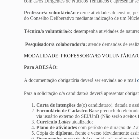
com as/os Dirigentes de Núcleos Temáticos e apresentar se
Professor/a voluntário/a:
exerce atividades de ensino, pes
do Conselho Deliberativo mediante indicação de um Núcl
Técnica/o voluntária/o:
desempenha atividades de natureza
Pesquisador/a colaborador/a:
atende demandas de realiz
MODALIDADE: PROFESSOR(A/E) VOLUNTÁRIA(O/
Para ADESÃO:
A documentação obrigatória deverá ser enviada ao e-mail
Para a solicitação o/a candidato/a deverá apresentar obrig
Carta de intenções
da(o) candidata(o), datada e ass
Formulário de Cadastro Base
preenchido eletroni
via usuário externo do SEI/UnB (Não serão aceitos f
Currículo
Lattes
atualizado;
Plano de atividades
com período de duração de 2 a
Cópia do
diploma
, frente e verso (devidamente ass
Documentos pessoais
do/a candidato/a preferenci