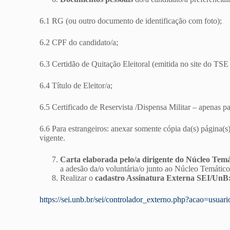
6.1 RG (ou outro documento de identificação com foto);
6.2 CPF do candidato/a;
6.3 Certidão de Quitação Eleitoral (emitida no site do TS
6.4 Título de Eleitor/a;
6.5 Certificado de Reservista /Dispensa Militar – apenas p
6.6 Para estrangeiros: anexar somente cópia da(s) página
vigente.
Carta elaborada pelo/a dirigente do Núcleo Temá
a adesão da/o voluntária/o junto ao Núcleo Temático
Realizar o
cadastro Assinatura Externa SEI/UnB
https://sei.unb.br/sei/controlador_externo.php?acao=usu