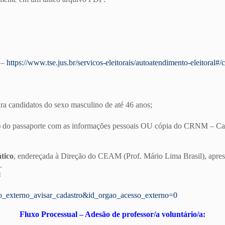
E –
https://www.tse.jus.br/servicos-eleitorais/autoatendimento-eleitoral#/c
ara candidatos do sexo masculino de até 46 anos;
(s) do passaporte com as informações pessoais OU cópia do CRNM – Car
tico
, endereçada à Direção do CEAM (Prof. Mário Lima Brasil), apres
.
:
ario_externo_avisar_cadastro&id_orgao_acesso_externo=0
Fluxo Processual – Adesão de professor/a voluntário/a: