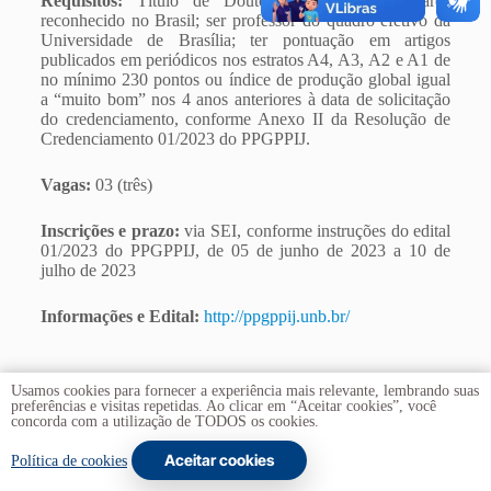
Requisitos:
Título de Doutorado em qualquer área
reconhecido no Brasil; ser professor do quadro efetivo da
Universidade de Brasília; ter pontuação em artigos
publicados em periódicos nos estratos A4, A3, A2 e A1 de
no mínimo 230 pontos ou índice de produção global igual
a “muito bom” nos 4 anos anteriores à data de solicitação
do credenciamento, conforme Anexo II da Resolução de
Credenciamento 01/2023 do PPGPPIJ.
Vagas:
03 (três)
Inscrições e prazo:
via SEI, conforme instruções do edital
01/2023 do PPGPPIJ, de 05 de junho de 2023 a 10 de
julho de 2023
Informações e Edital:
http://ppgppij.unb.br/
Usamos cookies para fornecer a experiência mais relevante, lembrando suas
preferências e visitas repetidas. Ao clicar em “Aceitar cookies”, você
concorda com a utilização de TODOS os cookies.
Aceitar cookies
Copyright © 2026 -
Universidade de Brasília
. Todos os
Política de cookies
direitos reservados.