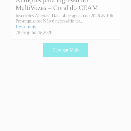
Audições para ingresso no
MultiVozes – Coral do CEAM
Inscrições Abertas! Data: 4 de agosto de 2026 às 19h.
Pré-requisitos: Não é necessário ter...
Leia mais
28 de julho de 2026
Carregar Mais
Secret. Pós-
Graduação -
PPGDH
ppgdh@unb.br